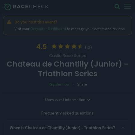
Do you host this event?
Visit your
Organizer Dashboard
to manage your events and reviews.
4.5
(13)
Castle Race Series
Chateau de Chantilly (Junior) -
Triathlon Series
·
Register now
Share
Location
Show
event information
Date
Chantilly, France
12th June '27
Frequently asked questions
3 Entry Options
When is Chateau de Chantilly (Junior) - Triathlon Series?
Panthére Rose 8-10 ans (Junior)