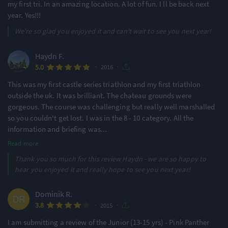
my first tri. In an amazing location. A lot of fun. I ll be back next
year. Yes!!!
We're so glad you enjoyed it and can't wait to see you next year!
Haydn F.
·
·
5.0
2016
This was my first castle series triathlon and my first triathlon
outside the uk. It was brilliant. The chateau grounds were
gorgeous. The course was challenging but really well marshalled
so you couldn't get lost. I was in the 8 - 10 category. All the
information and briefing was
...
Read more
Thank you so much for this review Haydn - we are so happy to
hear you enjoyed it and really hope to see you next year!
Dominik R.
·
·
3.8
2015
I am submitting a review of the Junior (13-15 yrs) - Pink Panther