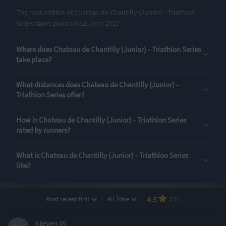
The next edition of Chateau de Chantilly (Junior) - Triathlon
Panthére Rose 11-12 ans (Junior)
Series takes place on 12 June 2027.
Panthére Rose 13-15 ans (Junior)
Where does Chateau de Chantilly (Junior) - Triathlon Series
take place?
Rating Highlights
What distances does Chateau de Chantilly (Junior) -
5.00
4.67
4.62
/5
/5
/5
Triathlon Series offer?
How is Chateau de Chantilly (Junior) - Triathlon Series
Sustainability
Aid Stations
Pre-event
rated by runners?
communication
What is Chateau de Chantilly (Junior) - Triathlon Series
Rating Overview
like?
All Time Average
2025 Average
4.52
2.56
·
·
4.5
Most recent first
All Time
(13)
Show
full rating breakdown
Steven W.