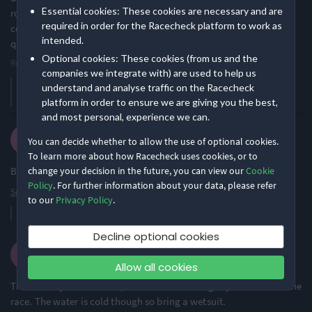
Essential cookies: These cookies are necessary and are
route avec des vtt, ou bien indiquer dans les documents avant la
required in order for the Racecheck platform to work as
course que le terrain est adapté pour les deux. Pas très équitable
intended.
quand le parcours
...
Optional cookies: These cookies (from us and the
·
See translation
Read more
companies we integrate with) are used to help us
Merci pour votre avis. Nous sommes ravis que cela vous ait plu !
understand and analyse traffic on the Racecheck
Nous espérons vous voir en 2023!
platform in order to ensure we are giving you the best,
and most personal, experience we can.
Mu B.
You can decide whether to allow the use of optional cookies.
·
·
4.9
2021 Panthére Rose 13-15 ans
To learn more about how Racecheck uses cookies, or to
Bonne organisation. Distances trop petites !
change your decision in the future, you can view our
Cookie
Policy
. For further information about your data, please refer
See translation
to our
Privacy Policy
.
Merci Mu! Nous espèrons vous voir l'année prochaine!
Decline optional cookies
Ron S.
·
·
5.0
2021 Panthére Rose 8-10 ans
Allow all cookies
This was my son's first tri, and he loved it. I hightly recommend the
race. The water is cold though so bring a wetsuit.