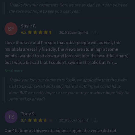
Thanks for your comments Ron, we are so glad your son enjoyed
the race and hope to see you next year.
Susie F.
·
·
4.5
2019 Super Sprint
I love this race and I’m sure that other people will as well, the
marshals are really friendly, the views are stunning (at some
points I wanted to sit down and look out into the beautiful sinary)
but I was a bit sad that I couldn’t swim in the lake but I’m
...
Read more
Thank you for your comments Susie, we apologise that the swim
had to be cancelled and sadly there is nothing we could have
done BUT we really hope to see you next year where hopefully the
swim will go ahead!
Tony S.
·
·
3.7
2019 Super Sprint
Our 4th time at this event and once again the venue did not