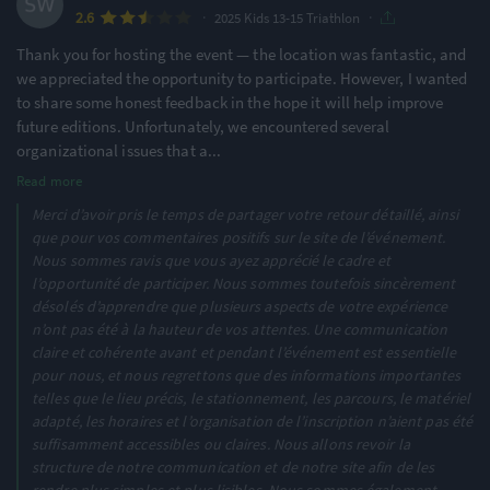
·
·
2.6
2025 Kids 13-15 Triathlon
Features & Characteristics
Thank you for hosting the event — the location was fantastic, and
Degree of Challenge
Atmosphere
we appreciated the opportunity to participate. However, I wanted
to share some honest feedback in the hope it will help improve
future editions. Unfortunately, we encountered several
Ideal for beginners
Large Festival Atmosphere
organizational issues that a
...
50% of reviews
100% of reviews
Read more
Location
Running
Merci d’avoir pris le temps de partager votre retour détaillé, ainsi
que pour vos commentaires positifs sur le site de l’événement.
Nous sommes ravis que vous ayez apprécié le cadre et
Urban & Nature Mix
Flat & Fast
100% of reviews
75% of reviews
l’opportunité de participer. Nous sommes toutefois sincèrement
désolés d’apprendre que plusieurs aspects de votre expérience
Cycling
Swimming
n’ont pas été à la hauteur de vos attentes. Une communication
claire et cohérente avant et pendant l’événement est essentielle
pour nous, et nous regrettons que des informations importantes
Flat & Fast
Lake
telles que le lieu précis, le stationnement, les parcours, le matériel
80% of reviews
100% of reviews
adapté, les horaires et l’organisation de l’inscription n’aient pas été
suffisamment accessibles ou claires. Nous allons revoir la
structure de notre communication et de notre site afin de les