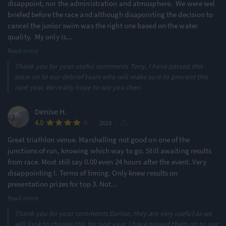
disappoint, nor the administration and atmosphere. We were wel
briefed before the race and although disapointing the decision to
cancel the junior swim was the right one based on the water
quality. My only is
...
Read more
Thank you for your useful comments Tony, I have passed this
issue on to our debrief team who will make sure to prevent this
next year. We really hope to see you then.
Denise H.
·
·
4.0
2018
Great triathlon venue. Marshalling not good on one of the
junctions of run, knowing which way to go. Still awaiting results
from race. Most still say 0.00 even 24 hours after the event. Very
disappointing I. Terms of timing. Only knew results on
presentation prizes for top 3. Not
...
Read more
Thank you for your comments Denise, they are very useful as we
will look to change this for next year. I have passed them on to our